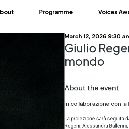
bout
Programme
Voices Aw
dition – Zagreb
FAQs
Videos
First edition – Floren
March 12, 2026 9:30 a
Giulio Regen
mondo
About the event
In collaborazione con la
La proiezione sarà seguita da
Regeni, Alessandra Ballerini