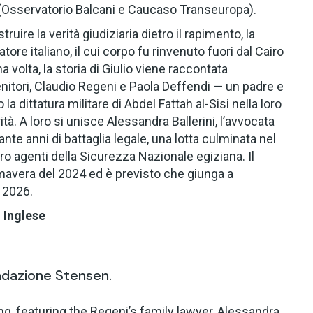
 (Osservatorio Balcani e Caucaso Transeuropa).
ruire la verità giudiziaria dietro il rapimento, la
atore italiano, il cui corpo fu rinvenuto fuori dal Cairo
ma volta, la storia di Giulio viene raccontata
enitori, Claudio Regeni e Paola Deffendi — un padre e
 dittatura militare di Abdel Fattah al-Sisi nella loro
ità. A loro si unisce Alessandra Ballerini, l’avvocata
ante anni di battaglia legale, una lotta culminata nel
ro agenti della Sicurezza Nazionale egiziana. Il
imavera del 2024 ed è previsto che giunga a
l 2026.
n Inglese
ondazione Stensen.
ing, featuring the Regeni’s family lawyer,
Alessandra