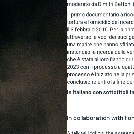
moderato da Dimitri Bettoni
Il primo documentario a ricost
tortura e l’omicidio del ricerc
il 3 febbraio 2016. Per la pri
attraverso le voci dei suoi g
una madre che hanno sfidato la
instancabile ricerca della ver
che è stata al loro fianco dur
2023 con il processo a quatt
processo è iniziato nella pr
conclusione entro la fine de
In Italiano con sottotitoli i
In collaboration with F
A talk will follow the screen