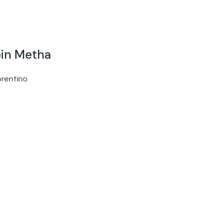
bin Metha
orentino