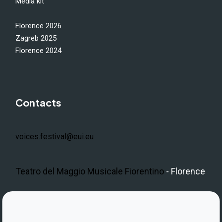
Media kit
Florence 2026
Zagreb 2025
Florence 2024
Contacts
voices.festival@eui.eu
Teatro del Maggio Musicale Fiorentino
- Florence
LinkedIn
Instagram
Facebook
https://www.youtube.com/@V