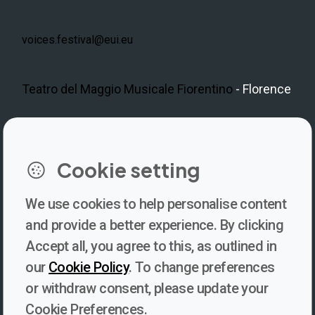
voices.festival@eui.eu
Teatro del Maggio Musicale Fiorentino
- Florence
LinkedIn
Instagram
Facebook
https://www.youtube.com/@V
Cookie setting
We use cookies to help personalise content
Newsletter
and provide a better experience. By clicking
Accept all, you agree to this, as outlined in
Subscribe to our newsletter for updates, behind-the-scenes
our
Cookie Policy
. To change preferences
insights, and thought-provoking content from Voices. Be part of
or withdraw consent, please update your
the conversation shaping the future of journalism and media
Cookie Preferences.
freedom!