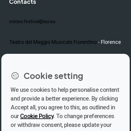
Contacts
voices.festival@eui.eu
Teatro del Maggio Musicale Fiorentino
- Florence
LinkedIn
Instagram
Facebook
https://www.youtube.com/@V
Cookie setting
We use cookies to help personalise content
Newsletter
and provide a better experience. By clicking
Accept all, you agree to this, as outlined in
Subscribe to our newsletter for updates, behind-the-scenes
our
Cookie Policy
. To change preferences
insights, and thought-provoking content from Voices. Be part of
or withdraw consent, please update your
the conversation shaping the future of journalism and media