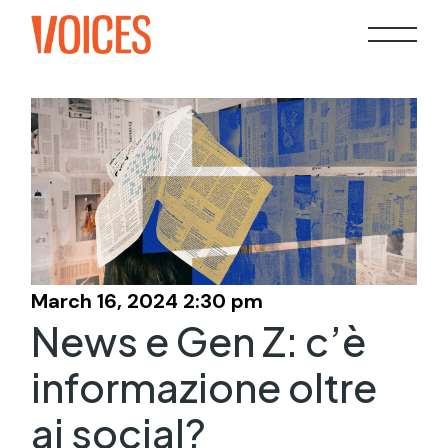
Skip
to
the
content
March 16, 2024 2:30 pm
News e Gen Z: c’è
informazione oltre
ai social?